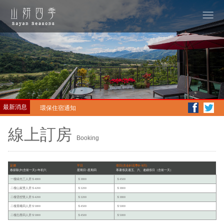
私廚料理
最新消息
環保住宿通知
導航通知注意事項
線上訂房
Booking
私廚料理
環保住宿通知
定價
平日
假日(含金針花季8~9月)
春節除夕(含前一天)~年初六
星期日~星期四
寒暑假及週五、六、連續假日（含前一天）
導航通知注意事項
一樓綠光三人房＄4800
＄3800
＄4500
二樓山嵐雙人房＄4200
＄3200
＄3800
二樓雲想雙人房＄4200
＄3200
＄3800
二樓晨曦四人房＄5800
＄4500
＄5000
二樓忘塵四人房＄5800
＄4500
＄5000