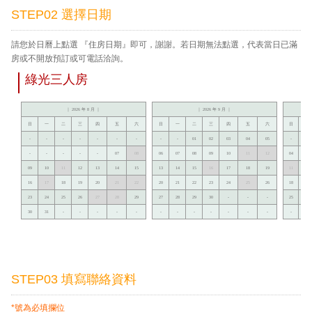
STEP02 選擇日期
請您於日曆上點選 『住房日期』即可，謝謝。若日期無法點選，代表當日已滿
房或不開放預訂或可電話洽詢。
綠光三人房
｜ 2026 年 8 月 ｜
｜ 2026 年 9 月 ｜
日
一
二
三
四
五
六
日
一
二
三
四
五
六
日
一
-
-
-
-
-
-
-
-
-
01
02
03
04
05
-
-
-
-
-
-
-
07
08
06
07
08
09
10
11
12
04
05
09
10
11
12
13
14
15
13
14
15
16
17
18
19
11
12
16
17
18
19
20
21
22
20
21
22
23
24
25
26
18
19
23
24
25
26
27
28
29
27
28
29
30
-
-
-
25
26
30
31
-
-
-
-
-
-
-
-
-
-
-
-
-
-
STEP03 填寫聯絡資料
*號為必填攔位