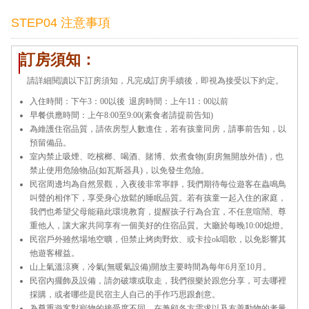
STEP04 注意事項
訂房須知：
請詳細閱讀以下訂房須知，凡完成訂房手續後，即視為接受以下約定。
入住時間：下午3：00以後 退房時間：上午11：00以前
早餐供應時間：上午8:00至9:00(素食者請提前告知)
為維護住宿品質，請依房型人數進住，若有孩童同房，請事前告知，以
預留備品。
室內禁止吸煙、吃檳榔、喝酒、賭博、炊煮食物(廚房無開放外借)，也
禁止使用危險物品(如瓦斯器具)，以免發生危險。
民宿周邊均為自然景觀，入夜後非常寧靜，我們期待每位遊客在蟲鳴鳥
叫聲的相伴下，享受身心放鬆的睡眠品質。若有孩童一起入住的家庭，
我們也希望父母能藉此環境教育，提醒孩子行為合宜，不任意喧鬧、尊
重他人，讓大家共同享有一個美好的住宿品質。大廳於每晚10:00熄燈。
民宿戶外雖然場地空曠，但禁止烤肉野炊、或卡拉ok唱歌，以免影響其
他遊客權益。
山上氣溫涼爽，冷氣(無暖氣設備)開放主要時間為每年6月至10月。
民宿內擺飾及設備，請勿破壞或取走，我們很樂於跟您分享，可去哪裡
採購，或者哪些是民宿主人自己的手作巧思跟創意。
為尊重遊客對寵物的接受度不同，在兼顧各方需求以及友善動物的考量