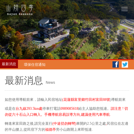
私廚料理
最新消息
環保住宿通知
導航通知注意事項
最新消息
News
私廚料理
環保住宿通知
如您使用導航前來，請輸入民宿地址
(花蓮縣富里鄉竹田村富田88號
)導航前來
導航通知注意事項
或是在
台九線293.5km處
停車打電話
0989085618
給主人協助您抵達。
請注意 ! 切
勿從六十石山入口轉入。手機導航容易誤導方向,建議使用汽車導航.
轉進來富田路之後,請完全直行
(中途切勿轉彎)
車開約2.5公里之處
,
民宿位在左邊
的半山腰上,從民宿下方的
福德亭
旁小山路開上來即抵達.